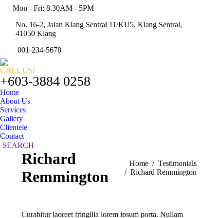
Mon - Fri: 8.30AM - 5PM
Faceb
page
No. 16-2, Jalan Klang Sentral 11/KU5, Klang Sentral,
Twitte
opens
41050 Klang
page
Linked
in
opens
001-234-5678
page
new
Instag
in
opens
windo
page
new
CALL US!
in
opens
+603-3884 0258
windo
new
in
Home
windo
new
About Us
windo
Services
Gallery
Clientele
Contact
Search:
SEARCH
Richard
You are here:
Home
Testimonials
Remmington
Richard Remmington
Curabitur laoreet fringilla lorem ipsum porta. Nullam